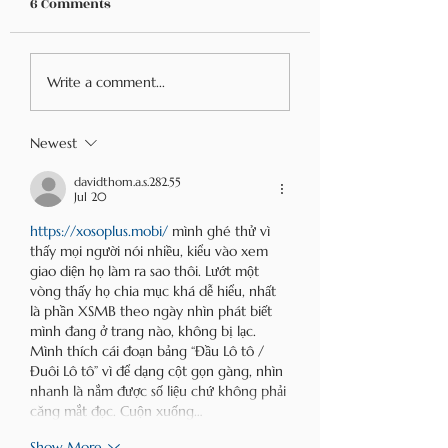
6 Comments
Navigating Food
Food Allergies &
Write a comment...
Allergies While
Mental Health
Traveling in Europe
Newest
davidthom.a.s.282.55
Jul 20
https://xosoplus.mobi/
 mình ghé thử vì 
thấy mọi người nói nhiều, kiểu vào xem 
giao diện họ làm ra sao thôi. Lướt một 
vòng thấy họ chia mục khá dễ hiểu, nhất 
là phần XSMB theo ngày nhìn phát biết 
mình đang ở trang nào, không bị lạc. 
Mình thích cái đoạn bảng “Đầu Lô tô / 
Đuôi Lô tô” vì để dạng cột gọn gàng, nhìn 
nhanh là nắm được số liệu chứ không phải 
căng mắt đọc. Cuộn xuống…
Show More