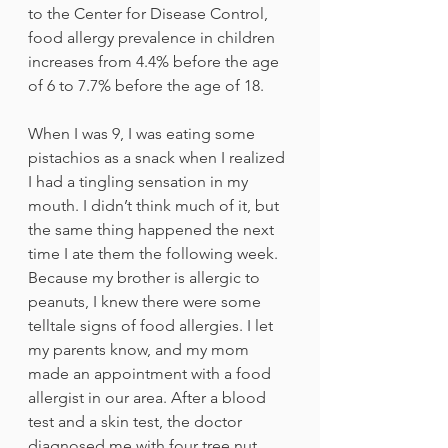
to the Center for Disease Control, 
food allergy prevalence in children 
increases from 4.4% before the age 
of 6 to 7.7% before the age of 18.
When I was 9, I was eating some 
pistachios as a snack when I realized 
I had a tingling sensation in my 
mouth. I didn’t think much of it, but 
the same thing happened the next 
time I ate them the following week. 
Because my brother is allergic to 
peanuts, I knew there were some 
telltale signs of food allergies. I let 
my parents know, and my mom 
made an appointment with a food 
allergist in our area. After a blood 
test and a skin test, the doctor 
diagnosed me with four tree nut 