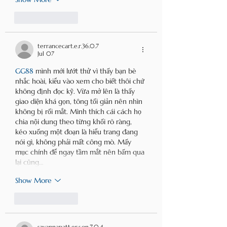
Like
Reply
terrancecart.e.r.36.0.7
Jul 07
GG88
 mình mới lướt thử vì thấy bạn bè 
nhắc hoài, kiểu vào xem cho biết thôi chứ 
không định đọc kỹ. Vừa mở lên là thấy 
giao diện khá gọn, tông tối giản nên nhìn 
không bị rối mắt. Mình thích cái cách họ 
chia nội dung theo từng khối rõ ràng, 
kéo xuống một đoạn là hiểu trang đang 
nói gì, không phải mất công mò. Mấy 
mục chính để ngay tầm mắt nên bấm qua 
lại cũng…
Show More
Like
Reply
savannapatt.er.s.on.7.0.4